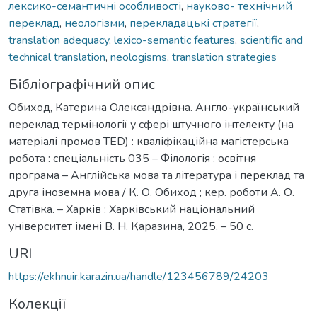
лексико-семантичні особливості
,
науково- технічний
переклад
,
неологізми
,
перекладацькі стратегії
,
translation adequacy
,
lexico-semantic features
,
scientific and
technical translation
,
neologisms
,
translation strategies
Бібліографічний опис
Обиход, Катерина Олександрівна. Англо-український
переклад термінології у сфері штучного інтелекту (на
матеріалі промов TED) : кваліфікаційна магістерська
робота : спеціальність 035 – Філологія : освітня
програма – Англійська мова та література і переклад та
друга іноземна мова / К. О. Обиход ; кер. роботи А. О.
Статівка. – Харків : Харківський національний
університет імені В. Н. Каразина, 2025. – 50 с.
URI
https://ekhnuir.karazin.ua/handle/123456789/24203
Колекції