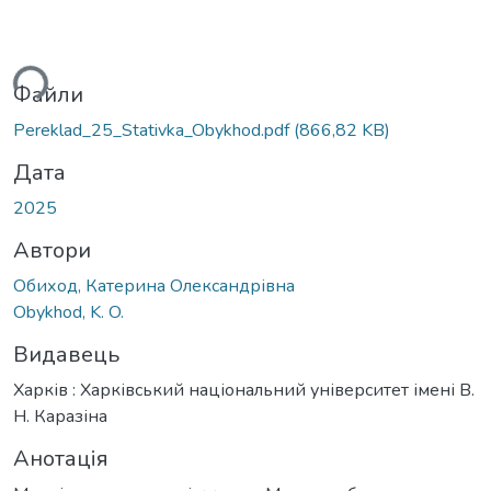
ься...
Файли
Pereklad_25_Stativka_Obykhod.pdf
(866,82 KB)
Дата
2025
Автори
Обиход, Катерина Олександрівна
Obykhod, K. O.
Видавець
Харків : Харківський національний університет імені В.
Н. Каразіна
Анотація