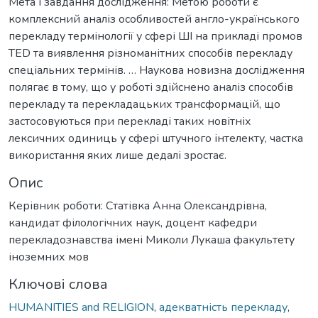
Мета і завдання дослідження: Метою роботи є
комплексний аналіз особливостей англо-українського
перекладу термінології у сфері ШІ на прикладі промов
TED та виявлення різноманітних способів перекладу
спеціальних термінів. … Наукова новизна дослідження
полягає в тому, що у роботі здійснено аналіз способів
перекладу та перекладацьких трансформацій, що
застосовуються при перекладі таких новітніх
лексичних одиниць у сфері штучного інтелекту, частка
використання яких лише дедалі зростає.
Опис
Керівник роботи: Статівка Анна Олександрівна,
кандидат філологічних наук, доцент кафедри
перекладознавства імені Миколи Лукаша факультету
іноземних мов
Ключові слова
HUMANITIES and RELIGION
,
адекватність перекладу
,