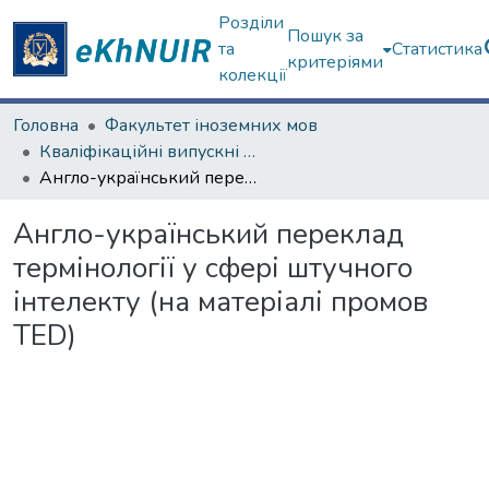
Розділи
Пошук за
та
Статистика
критеріями
колекції
Головна
Факультет іноземних мов
Кваліфікаційні випускні роботи магістрів. Факультет іноземних мов
Англо-український переклад термінології у сфері штучного інтелекту (на матеріалі промов TED)
Англо-український переклад
термінології у сфері штучного
інтелекту (на матеріалі промов
TED)