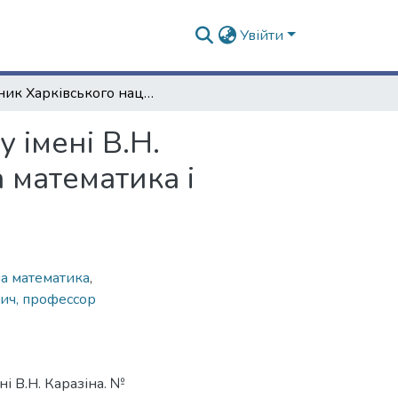
Увійти
Вісник Харківського національного університету імені В.Н. Каразіна. № 790. Серія «Математика, прикладна математика і механіка». Випуск 57
 імені В.Н.
 математика і
а математика
,
ич, профессор
і В.Н. Каразіна. №