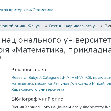
к за критеріями
Статистика
Наукові збірники. Факультет математики і інформатики
Вестник Харьковского университета. Сер. Механико-математическая
 національного університету
рія «Математика, прикладна
7
Ключові слова
Research Subject Categories::MATHEMATICS
,
прикладн
математика
,
механіка
,
Ляпунов Александр Михайлов
Харьковского университета
Бібліографічний опис
Вісник Харківського національного університету імен