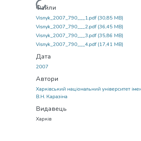
Вантажиться...
Файли
Visnyk_2007_790___1.pdf
(30,85 MB)
Visnyk_2007_790___2.pdf
(36,45 MB)
Visnyk_2007_790___3.pdf
(35,86 MB)
Visnyk_2007_790___4.pdf
(17,41 MB)
Дата
2007
Автори
Харківський національний університет імен
В.Н. Каразіна
Видавець
Харків