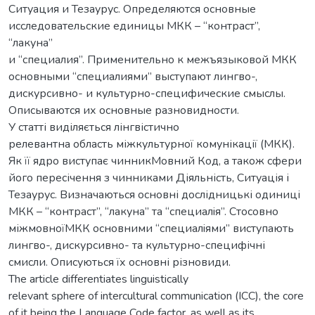
Ситуация и Тезаурус. Определяются основные
исследовательские единицы МКК – “контраст”,
“лакуна”
и “специалия”. Применительно к межъязыковой МКК
основными “специалиями” выступают лингво-,
дискурсивно- и культурно-специфические смыслы.
Описываются их основные разновидности.
У статті виділяється лінгвістично
релевантна область міжкультурної комунікації (МКК).
Як її ядро виступає чинникМовний Код, а також сфери
його пересічення з чинниками Діяльність, Ситуація і
Тезаурус. Визначаються основні дослідницькі одиниці
МКК – “контраст”, “лакуна” та “специалiя”. Стосовно
міжмовноїМКК основними “специалiями” виступають
лингво-, дискурсивно- та культурно-специфічні
смисли. Описуються їх основні різновиди.
The article differentiates linguistically
relevant sphere of intercultural communication (IСС), the core
of it being the Language Code factor, as well as its