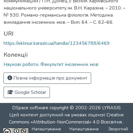
коммуникации / П.Н. Донец // Вiсник Харкiвського
нацiонального унiверситету iм. В.Н. Каразiна. – 2010. –
№ 930. Романо-германська філологія. Методика
викладання іноземних мов. – Вип. 64. – С. 62–66.
URI
https://ekhnuir.karazin.ua/handle/123456789/6469
Колекції
Наукові роботи. Факультет іноземних мов
Повна інформація про документ
Google Scholar
DSpace software
copyright © 2002-2026
LYRASIS
Цей контент доступний на умовах ліцензії
Creative
Commons «Attribution-NonCommercial» 4.0 Всесвітня
.
Налаштування
Налаштування
Зворотній