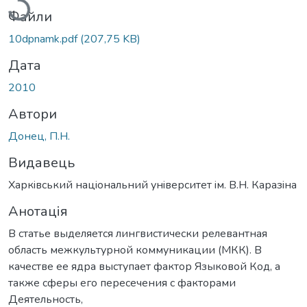
Файли
10dpnamk.pdf
(207,75 KB)
Дата
2010
Автори
Донец, П.Н.
Видавець
Харкiвський нацiональний унiверситет iм. В.Н. Каразiна
Анотація
В статье выделяется лингвистически релевантная
область межкультурной коммуникации (МКК). В
качестве ее ядра выступает фактор Языковой Код, а
также сферы его пересечения с факторами
Деятельность,