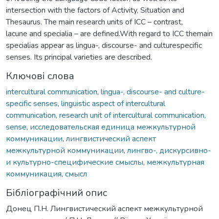
intersection with the factors of Activity, Situation and
Thesaurus. The main research units of ICC – contrast,
lacune and specialia – are defined.With regard to ICC themain
specialias appear as lingua-, discourse- and culturespecific
senses. Its principal varieties are described.
Ключові слова
intercultural communication
,
lingua-, discourse- and culture-
specific senses
,
linguistic aspect of intercultural
communication
,
research unit of intercultural communication
,
sense
,
исследовательская единица межкультурной
коммуникации
,
лингвистический аспект
межкультурной коммуникации
,
лингво-, дискурсивно-
и культурно-специфические смыслы
,
межкультурная
коммуникация
,
смысл
Бібліографічний опис
Донец П.Н. Лингвистический аспект межкультурной