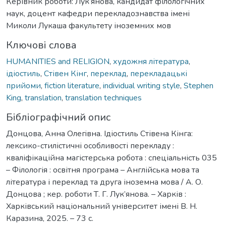
Керівник роботи: Лук’янова, кандидат філологічних
наук, доцент кафедри перекладознавства імені
Миколи Лукаша факультету іноземних мов
Ключові слова
HUMANITIES and RELIGION
,
художня література
,
ідіостиль
,
Стівен Кінг
,
переклад
,
перекладацькі
прийоми
,
fiction literature
,
individual writing style
,
Stephen
King
,
translation
,
translation techniques
Бібліографічний опис
Донцова, Aннa Oлeгiвнa. Ідіостиль Стівена Кінга:
лексико-стилістичні особливості перекладу :
кваліфікаційна магістерська робота : спеціальність 035
– Філологія : освітня програма – Англійська мова та
література і переклад та друга іноземна мова / А. О.
Донцова ; кер. роботи Т. Г. Лук’янова. – Харків :
Харківський національний університет імені В. Н.
Каразина, 2025. – 73 с.