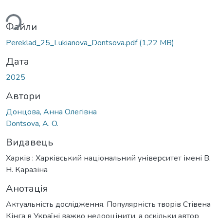
ься...
Файли
Pereklad_25_Lukianova_Dontsova.pdf
(1,22 MB)
Дата
2025
Автори
Донцова, Aннa Oлeгiвнa
Dontsova, A. O.
Видавець
Харків : Харківський національний університет імені В.
Н. Каразіна
Анотація
Актуальність дослідження. Популярність творів Стівена
Кінга в Україні важко недооцінити, а оскільки автор