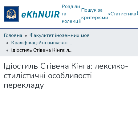
Розділи
Пошук за
та
Статистика
критеріями
колекції
Головна
Факультет іноземних мов
Кваліфікаційні випускні роботи магістрів. Факультет іноземних мов
Ідіостиль Стівена Кінга: лексико-стилістичні особливості перекладу
Ідіостиль Стівена Кінга: лексико-
стилістичні особливості
перекладу