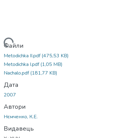
житься...
Файли
Metodichka II.pdf
(475,53 KB)
Metodichka I.pdf
(1,05 MB)
Nachalo.pdf
(181,77 KB)
Дата
2007
Автори
Нємченко, К.Е.
Видавець