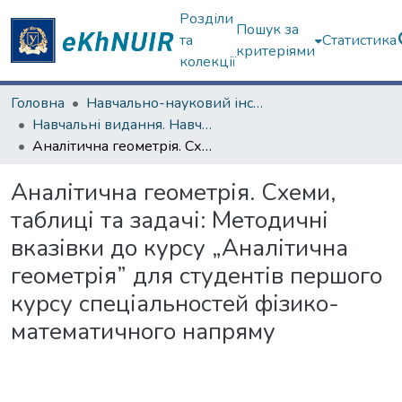
Розділи
Пошук за
та
Статистика
критеріями
колекції
Головна
Навчально-науковий інститут комп’ютерної фізики та енергетики (Фізико-енергетичний факультет)
Навчальні видання. Навчально-науковий інститут комп’ютерної фізики та енергетики
Аналітична геометрія. Схеми, таблиці та задачі: Методичні вказівки до курсу „Аналітична геометрія” для студентів першого курсу спеціальностей фізико-математичного напряму
Аналітична геометрія. Схеми,
таблиці та задачі: Методичні
вказівки до курсу „Аналітична
геометрія” для студентів першого
курсу спеціальностей фізико-
математичного напряму