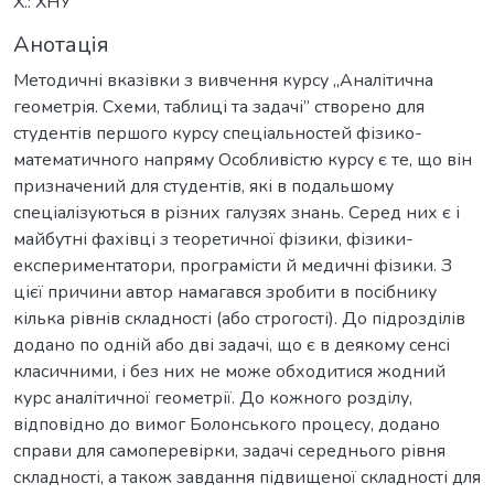
Х.: ХНУ
Анотація
Методичні вказівки з вивчення курсу „Аналітична
геометрія. Схеми, таблиці та задачі” створено для
студентів першого курсу спеціальностей фізико-
математичного напряму Особливістю курсу є те, що він
призначений для студентів, які в подальшому
спеціалізуються в різних галузях знань. Серед них є і
майбутні фахівці з теоретичної фізики, фізики-
експериментатори, програмісти й медичні фізики. З
цієї причини автор намагався зробити в посібнику
кілька рівнів складності (або строгості). До підрозділів
додано по одній або дві задачі, що є в деякому сенсі
класичними, і без них не може обходитися жодний
курс аналітичної геометрії. До кожного розділу,
відповідно до вимог Болонського процесу, додано
справи для самоперевірки, задачі середнього рівня
складності, а також завдання підвищеної складності для