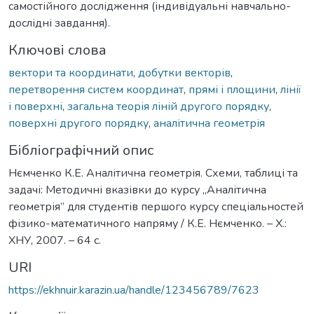
самостійного дослідження (індивідуальні навчально-
дослідні завдання).
Ключові слова
вектори та координати
,
добутки векторів
,
перетворення систем координат
,
прямі і площини
,
лінії
і поверхні
,
загальна теорія ліній другого порядку
,
поверхні другого порядку
,
аналітична геометрія
Бібліографічний опис
Нємченко К.Е. Аналітична геометрія. Схеми, таблиці та
задачі: Методичні вказівки до курсу „Аналітична
геометрія” для студентів першого курсу спеціальностей
фізико-математичного напряму / К.Е. Нємченко. – Х.:
ХНУ, 2007. – 64 с.
URI
https://ekhnuir.karazin.ua/handle/123456789/7623