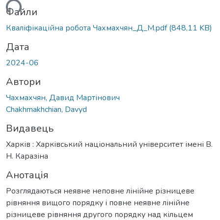
ься...
Файли
Кваліфікаційна робота Чахмахчян_Д_М.pdf
(848,11 KB)
Дата
2024-06
Автори
Чахмахчян, Давид Мартінович
Chakhmakhchian, Davyd
Видавець
Харків : Харківський національний університет імені В.
Н. Каразіна
Анотація
Розглядаються неявне неповне лінійне різницеве
рівняння вищого порядку і повне неявне лінійне
різницеве рівняння другого порядку над кільцем