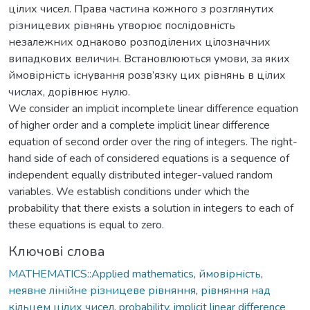
цілих чисел. Права частина кожного з розглянутих
різницевих рівнянь утворює послідовність
незалежних однаково розподілених цілозначних
випадкових величин. Встановлюються умови, за яких
ймовірність існування розв’язку цих рівнянь в цілих
числах, дорівнює нулю.
We consider an implicit incomplete linear difference equation
of higher order and a complete implicit linear difference
equation of second order over the ring of integers. The right-
hand side of each of considered equations is a sequence of
independent equally distributed integer-valued random
variables. We establish conditions under which the
probability that there exists a solution in integers to each of
these equations is equal to zero.
Ключові слова
MATHEMATICS::Applied mathematics
,
ймовірність
,
неявне лінійне різницеве рівняння
,
рівняння над
кільцем цілих чисел
,
probability
,
implicit linear difference