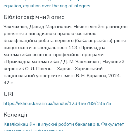
equation
,
equation over the ring of integers
Бібліографічний опис
Чахмахчян, Давид Мартінович. Неявні лінійні різницеві
рівняння з випадковою правою частиною :
кваліфікаційна робота першого (бакалаврського) рівня
вищої освіти зі спеціальності 113 «Прикладна
математика» освітньо-професійної програми
«Прикладна математика» / Д. М. Чахмахчян ; Науковий
керівник О. Л. Півень. – Харків : Харківський
національний університет імені В. Н. Каразіна, 2024. –
42 с.
URI
https://ekhnuir.karazin.ua/handle/123456789/18575
Колекції
Кваліфікаційні випускні роботи бакалаврів. Факультет