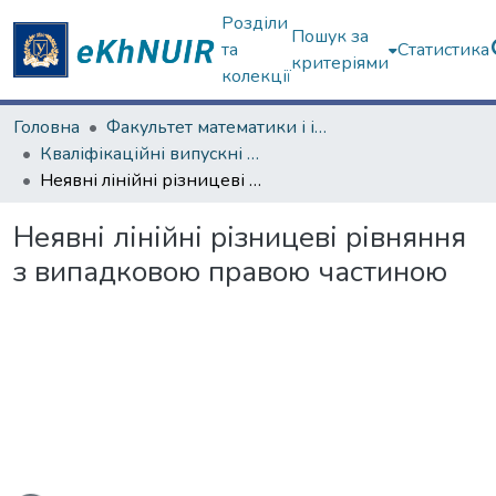
Розділи
Пошук за
та
Статистика
критеріями
колекції
Головна
Факультет математики і інформатики
Кваліфікаційні випускні роботи бакалаврів. Факультет математики і інформатики
Неявні лінійні різницеві рівняння з випадковою правою частиною
Неявні лінійні різницеві рівняння
з випадковою правою частиною