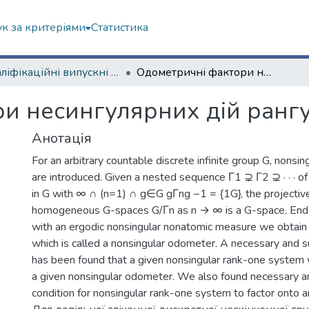
к за критеріями
Статистика
Кваліфікаційні випускні роботи магістрів. Факультет математики і інформатики
Одометричні фактори несингулярних дій рангу один
и несингулярних дій ранг
Анотація
For an arbitrary countable discrete infinite group G, nonsin
are introduced. Given a nested sequence Γ1 ⊋ Γ2 ⊋ · · · of
in G with ∞ ∩ (n=1) ∩ g∈G gΓng −1 = {1G}, the projective 
homogeneous G-spaces G/Γn as n → ∞ is a G-space. End
with an ergodic nonsingular nonatomic measure we obtain
which is called a nonsingular odometer. A necessary and su
has been found that a given nonsingular rank-one system w
a given nonsingular odometer. We also found necessary an
condition for nonsingular rank-one system to factor onto 