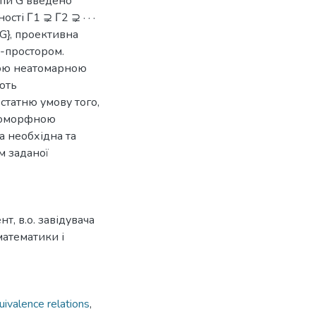
упи G введено
сті Γ1 ⊋ Γ2 ⊋ · · ·
1G}, проективна
G-простором.
ною неатомарною
ють
статню умову того,
ізоморфною
 необхідна та
м заданої
, в.о. завідувача
атематики і
uivalence relations
,