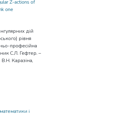
ular Z-actions of
nk one
ингулярних дій
рського) рівня
ітньо-професійна
ник С.Л. Гефтер. –
В.Н. Каразіна,
 математики і