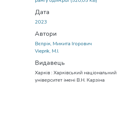
рангу один.pdf
(520,05 KB)
Дата
2023
Автори
Вєпрік, Микита Ігорович
Vieprik, M.I.
Видавець
Харків : Харківський національний
університет імені В.Н. Карзіна