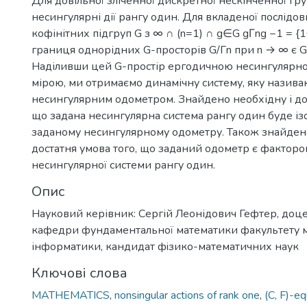
Для довільної зліченної дискретної нескінченної гр
несингулярні дії рангу один. Для вкладеної послідовно
кофінітних підгруп G з ∞ ∩ (n=1) ∩ g∈G gΓng −1 = {
границя однорідних G-просторів G/Гn при n → ∞ є 
Наділивши цей G-простір ергодичною несингуляр
мірою, ми отримаємо динамічну систему, яку назива
несингулярним одометром. Знайдено необхідну і до
що задана несингулярна система рангу один буде 
заданому несингулярному одометру. Також знайдена
достатня умова того, що заданий одометр є факторо
несингулярної системи рангу один.
Опис
Науковий керівник: Сергій Леонідович Гефтер, доцент
кафедри фундаментальної математики факультету м
інформатики, кандидат фiзико-математичних наук
Ключові слова
MATHEMATICS
,
nonsingular actions of rank one
,
(C, F)-eq