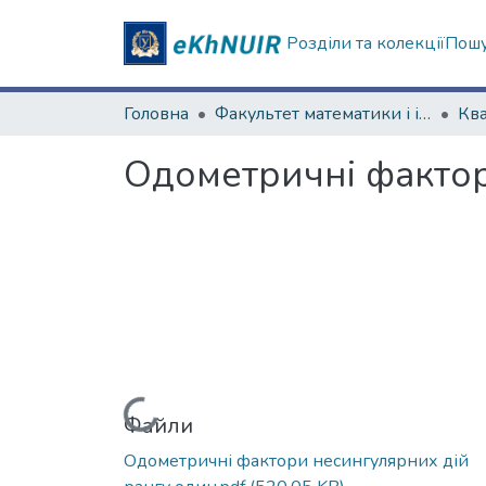
Розділи та колекції
Пошу
Головна
Факультет математики і інформатики
Одометричні фактор
Вантажиться...
Файли
Одометричні фактори несингулярних дій