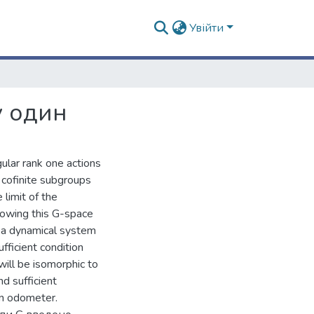
Увійти
у один
gular rank one actions
 cofinite subgroups
limit of the
owing this G-space
 a dynamical system
fficient condition
ill be isomorphic to
d sufficient
an odometer.