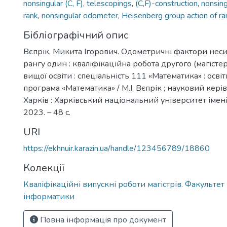
nonsingular (C, F)
,
telescopings
,
(C,F)-construction
,
nonsing
rank
,
nonsingular odometer
,
Heisenberg group action of ra
Бібліографічний опис
Вєпрік, Микита Ігорович. Одометричні фактори нес
рангу один : кваліфікаційна робота другого (магісте
вищої освіти : спеціальність 111 «Математика» : осв
програма «Математика» / М.І. Вєпрік ; науковий керів
Харків : Харківський національний університет імені 
2023. – 48 с.
URI
https://ekhnuir.karazin.ua/handle/123456789/18860
Колекції
Кваліфікаційні випускні роботи магістрів. Факультет
інформатики
Повна інформація про документ